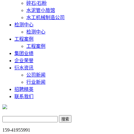
碎石/石粉
水泥管小旅馆
水工机械制造公司
检测中心
检测中心
工程案例
工程案例
集团业绩
企业荣誉
衍水资讯
公司新闻
行业新闻
招聘精英
联系我们
159-41955991