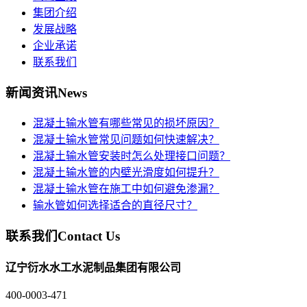
集团介绍
发展战略
企业承诺
联系我们
新闻资讯
News
混凝土输水管有哪些常见的损坏原因？
混凝土输水管常见问题如何快速解决？
混凝土输水管安装时怎么处理接口问题？
混凝土输水管的内壁光滑度如何提升？
混凝土输水管在施工中如何避免渗漏？
输水管如何选择适合的直径尺寸？
联系我们
Contact Us
辽宁衍水水工水泥制品集团有限公司
400-0003-471