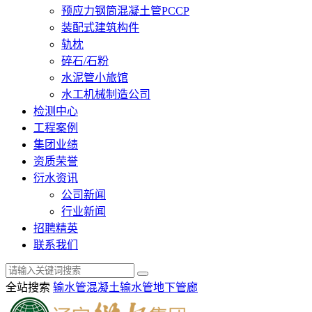
预应力钢筒混凝土管PCCP
装配式建筑构件
轨枕
碎石/石粉
水泥管小旅馆
水工机械制造公司
检测中心
工程案例
集团业绩
资质荣誉
衍水资讯
公司新闻
行业新闻
招聘精英
联系我们
全站搜索
输水管
混凝土输水管
地下管廊