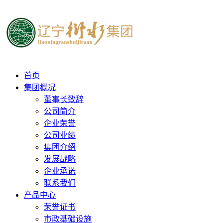
首页
集团概况
董事长致辞
公司简介
企业荣誉
公司业绩
集团介绍
发展战略
企业承诺
联系我们
产品中心
荣誉证书
市政基础设施