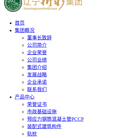
首页
集团概况
董事长致辞
公司简介
企业荣誉
公司业绩
集团介绍
发展战略
企业承诺
联系我们
产品中心
荣誉证书
市政基础设施
预应力钢筒混凝土管PCCP
装配式建筑构件
轨枕