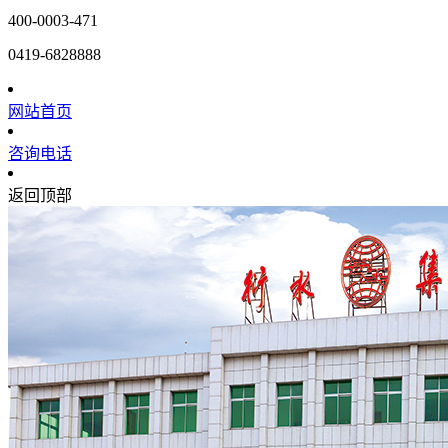
400-0003-471
0419-6828888
网站首页
咨询电话
返回顶部