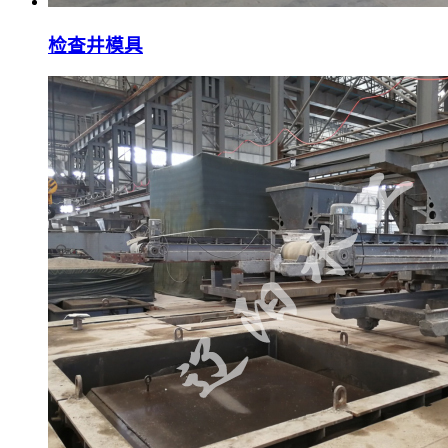
检查井模具