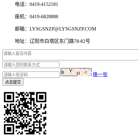
电话：0419-4152181
座机：0419-6828888
邮箱：LYSGSNZP@LYSGSNZP.COM
地址：辽阳市白塔区东门路78-82号
换一张