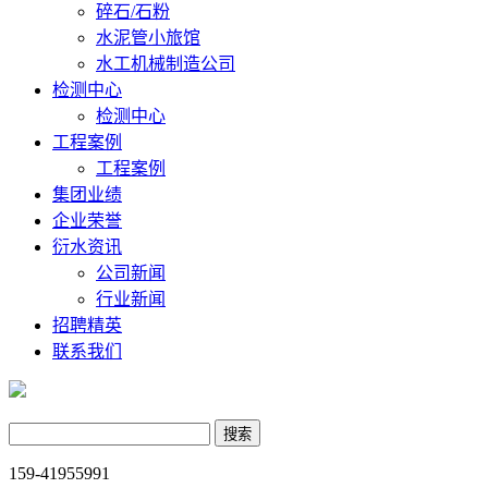
碎石/石粉
水泥管小旅馆
水工机械制造公司
检测中心
检测中心
工程案例
工程案例
集团业绩
企业荣誉
衍水资讯
公司新闻
行业新闻
招聘精英
联系我们
159-41955991