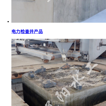
电力检查井产品