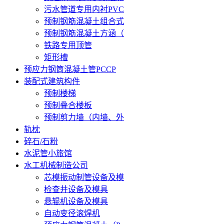
污水管道专用内衬PVC
预制钢筋混凝土组合式
预制钢筋混凝土方涵（
铁路专用顶管
矩形槽
预应力钢筒混凝土管PCCP
装配式建筑构件
预制楼梯
预制叠合楼板
预制剪力墙（内墙、外
轨枕
碎石/石粉
水泥管小旅馆
水工机械制造公司
芯模振动制管设备及模
检查井设备及模具
悬辊机设备及模具
自动变径滚焊机