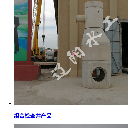
组合检查井产品