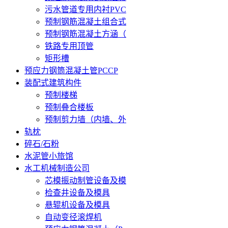
污水管道专用内衬PVC
预制钢筋混凝土组合式
预制钢筋混凝土方涵（
铁路专用顶管
矩形槽
预应力钢筒混凝土管PCCP
装配式建筑构件
预制楼梯
预制叠合楼板
预制剪力墙（内墙、外
轨枕
碎石/石粉
水泥管小旅馆
水工机械制造公司
芯模振动制管设备及模
检查井设备及模具
悬辊机设备及模具
自动变径滚焊机