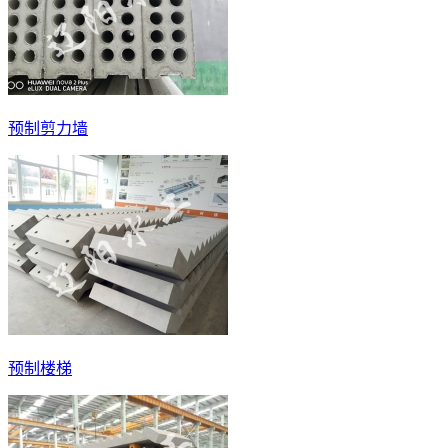
预制剪力墙
预制楼梯