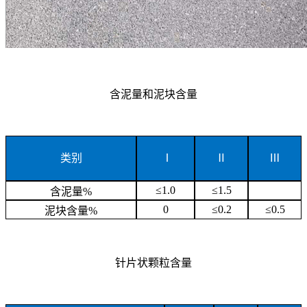
含泥量和泥块含量
类别
Ⅰ
Ⅱ
Ⅲ
≤1.0
≤1.5
含泥量%
0
≤0.2
≤0.5
泥块含量%
针片状颗粒含量