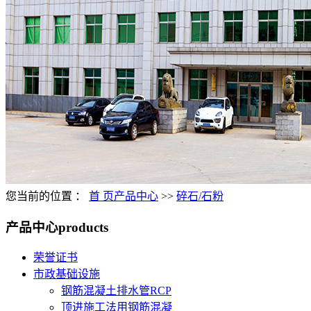
您当前的位置 ：
首 页
产品中心
>>
碎石/石粉
产品中心
products
荣誉证书
市政基础设施
钢筋混凝土排水管RCP
顶进施工法用钢筋混凝