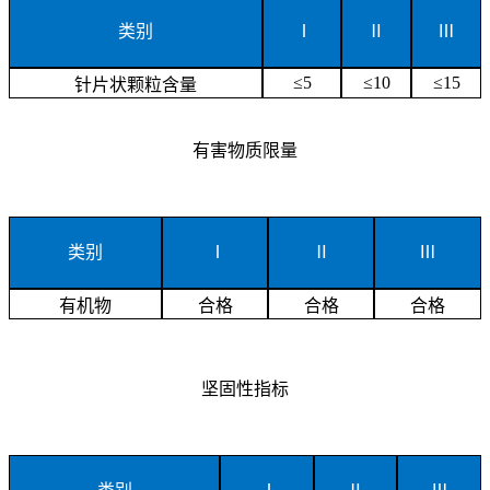
类别
Ⅰ
Ⅱ
Ⅲ
≤5
≤10
≤15
针片状颗粒含量
有害物质限量
类别
Ⅰ
Ⅱ
Ⅲ
有机物
合格
合格
合格
坚固性指标