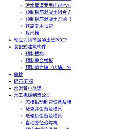
污水管道专用内衬PVC
预制钢筋混凝土组合式
预制钢筋混凝土方涵（
铁路专用顶管
矩形槽
预应力钢筒混凝土管PCCP
装配式建筑构件
预制楼梯
预制叠合楼板
预制剪力墙（内墙、外
轨枕
碎石/石粉
水泥管小旅馆
水工机械制造公司
芯模振动制管设备及模
检查井设备及模具
悬辊机设备及模具
自动变径滚焊机