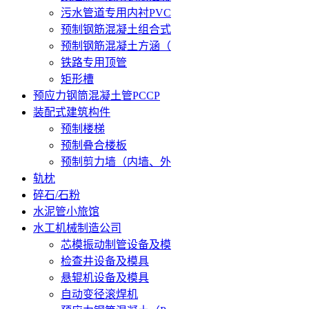
污水管道专用内衬PVC
预制钢筋混凝土组合式
预制钢筋混凝土方涵（
铁路专用顶管
矩形槽
预应力钢筒混凝土管PCCP
装配式建筑构件
预制楼梯
预制叠合楼板
预制剪力墙（内墙、外
轨枕
碎石/石粉
水泥管小旅馆
水工机械制造公司
芯模振动制管设备及模
检查井设备及模具
悬辊机设备及模具
自动变径滚焊机