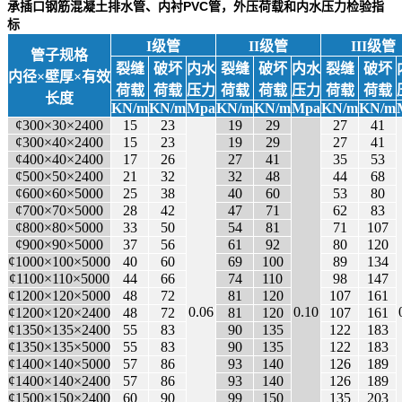
承插口钢筋混凝土排水管、内衬PVC管，外压荷载和内水压力检验指
标
I级管
II级管
III级管
管子规格
裂缝
破坏
内水
裂缝
破坏
内水
裂缝
破坏
内径×壁厚×有效
荷载
荷载
压力
荷载
荷载
压力
荷载
荷载
长度
KN/m
KN/m
Mpa
KN/m
KN/m
Mpa
KN/m
KN/m
¢300×30×2400
15
23
19
29
27
41
¢300×40×2400
15
23
19
29
27
41
¢400×40×2400
17
26
27
41
35
53
¢500×50×2400
21
32
32
48
44
68
¢600×60×5000
25
38
40
60
53
80
¢700×70×5000
28
42
47
71
62
83
¢800×80×5000
33
50
54
81
71
107
¢900×90×5000
37
56
61
92
80
120
¢1000×100×5000
40
60
69
100
89
134
¢1100×110×5000
44
66
74
110
98
147
¢1200×120×5000
48
72
81
120
107
161
0.06
0.10
¢1200×120×2400
48
72
81
120
107
161
¢1350×135×2400
55
83
90
135
122
183
¢1350×135×5000
55
83
90
135
122
183
¢1400×140×5000
57
86
93
140
126
189
¢1400×140×2400
57
86
93
140
126
189
¢1500×150×2400
60
90
99
150
135
203