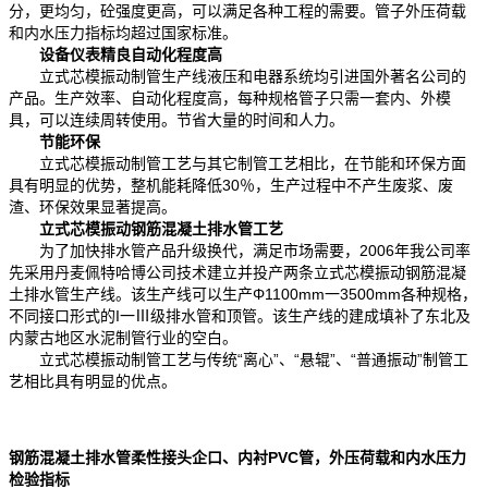
分，更均匀，砼强度更高，可以满足各种工程的需要。管子外压荷载
和内水压力指标均超过国家标准。
设备仪表精良自动化程度高
立式芯模振动制管生产线液压和电器系统均引进国外著名公司的
产品。生产效率、自动化程度高，每种规格管子只需一套内、外模
具，可以连续周转使用。节省大量的时间和人力。
节能环保
立式芯模振动制管工艺与其它制管工艺相比，在节能和环保方面
具有明显的优势，整机能耗降低30％，生产过程中不产生废浆、废
渣、环保效果显著提高。
立式芯模振动钢筋混凝土排水管工艺
为了加快排水管产品升级换代，满足市场需要，2006年我公司率
先采用丹麦佩特哈博公司技术建立并投产两条立式芯模振动钢筋混凝
土排水管生产线。该生产线可以生产Φ1100mm一3500mm各种规格，
不同接口形式的I一Ⅲ级排水管和顶管。该生产线的建成填补了东北及
内蒙古地区水泥制管行业的空白。
立式芯模振动制管工艺与传统“离心”、“悬辊”、“普通振动”制管工
艺相比具有明显的优点。
钢筋混凝土排水管柔性接头企口、内衬PVC管，外压荷载和内水压力
检验指标